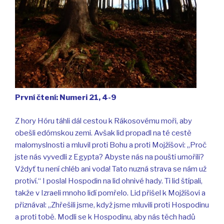
První čtení: Numeri 21, 4-9
Z hory Hóru táhli dál cestou k Rákosovému moři, aby
obešli edómskou zemi. Avšak lid propadl na té cestě
malomyslnosti a mluvil proti Bohu a proti Mojžíšovi: „Proč
jste nás vyvedli z Egypta? Abyste nás na poušti umořili?
Vždyť tu není chléb ani voda! Tato nuzná strava se nám už
protiví.“ I poslal Hospodin na lid ohnivé hady. Ti lid štípali,
takže v Izraeli mnoho lidí pomřelo. Lid přišel k Mojžíšovi a
přiznával: „Zhřešili jsme, když jsme mluvili proti Hospodinu
a proti tobě. Modli se k Hospodinu, aby nás těch hadů