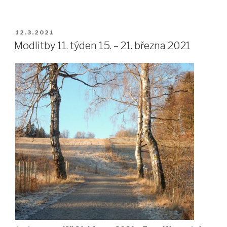
12. týden
22.
–
PUBLIKOVÁNO
12.3.2021
28. března
Modlitby 11. týden 15. – 21. března 2021
2021“