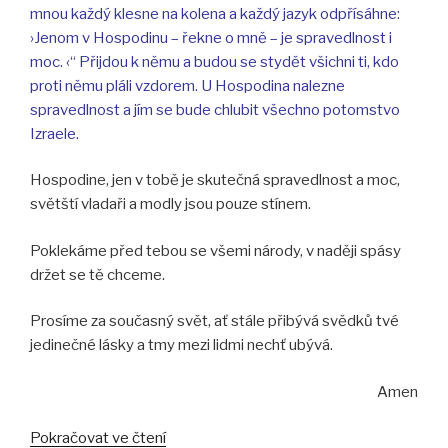
mnou každý klesne na kolena a každý jazyk odpřísáhne:
›Jenom v Hospodinu – řekne o mně – je spravedlnost i
moc. ‹“ Přijdou k němu a budou se stydět všichni ti, kdo
proti němu pláli vzdorem. U Hospodina nalezne
spravedlnost a jím se bude chlubit všechno potomstvo
Izraele.
Hospodine, jen v tobě je skutečná spravedlnost a moc,
světští vladaři a modly jsou pouze stínem.
Poklekáme před tebou se všemi národy, v naději spásy
držet se tě chceme.
Prosíme za současný svět, ať stále přibývá svědků tvé
jedinečné lásky a tmy mezi lidmi nechť ubývá.
Amen
Pokračovat ve čtení
„Modlitby