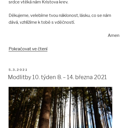
srdce vtéká nám Kristova krev.
Děkujeme, velebíme tvou náklonost, lásku, co se nám
dává, vzhlížíme k tobě s vděčností.
Amen
Pokračovat ve čtení
„Modlitby
11. týden
15.
–
PUBLIKOVÁNO
5.3.2021
21. března
Modlitby 10. týden 8. – 14. března 2021
2021“