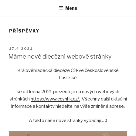
Menu
PŘÍSPĚVKY
PUBLIKOVÁNO
17.4.2021
Máme nové diecézní webové stránky
Královéhradecká diecéze Církve československé
husitské
se od ledna 2021 prezentuje na nových webových
stránkách
https://www.ccshhk.cz/.
Všechny další aktuální
informace a kontakty hledejte na výše zmíněné adrese.
A takto naše nové stránky vypadají… :)