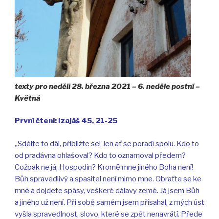
texty pro neděli 28. března 2021 – 6. neděle postní –
Květná
První čtení: Izajáš 45, 21-25
„Sdělte to dál, přibližte se! Jen ať se poradí spolu. Kdo to
od pradávna ohlašoval? Kdo to oznamoval předem?
Cožpak ne já, Hospodin? Kromě mne jiného Boha není!
Bůh spravedlivý a spasitel není mimo mne. Obraťte se ke
mně a dojdete spásy, veškeré dálavy země. Já jsem Bůh
a jiného už není. Při sobě samém jsem přísahal, z mých úst
vyšla spravedlnost, slovo, které se zpět nenavrátí. Přede