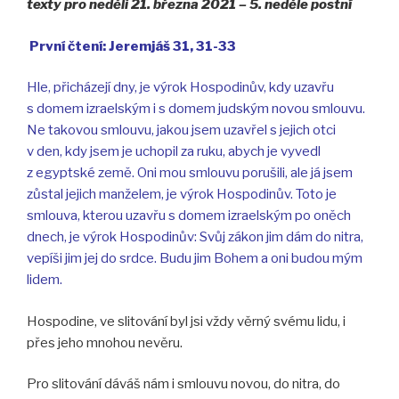
texty pro neděli 21. března 2021 – 5. neděle postní
První čtení: Jeremjáš 31, 31-33
Hle, přicházejí dny, je výrok Hospodinův, kdy uzavřu
s domem izraelským i s domem judským novou smlouvu.
Ne takovou smlouvu, jakou jsem uzavřel s jejich otci
v den, kdy jsem je uchopil za ruku, abych je vyvedl
z egyptské země. Oni mou smlouvu porušili, ale já jsem
zůstal jejich manželem, je výrok Hospodinův. Toto je
smlouva, kterou uzavřu s domem izraelským po oněch
dnech, je výrok Hospodinův: Svůj zákon jim dám do nitra,
vepíši jim jej do srdce. Budu jim Bohem a oni budou mým
lidem.
Hospodine, ve slitování byl jsi vždy věrný svému lidu, i
přes jeho mnohou nevěru.
Pro slitování dáváš nám i smlouvu novou, do nitra, do